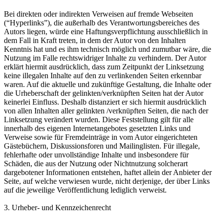
Bei direkten oder indirekten Verweisen auf fremde Webseiten
(“Hyperlinks”), die außerhalb des Verantwortungsbereiches des
Autors liegen, würde eine Haftungsverpflichtung ausschließlich in
dem Fall in Kraft treten, in dem der Autor von den Inhalten
Kenntnis hat und es ihm technisch möglich und zumutbar wäre, die
Nutzung im Falle rechtswidriger Inhalte zu verhindern. Der Autor
erklärt hiermit ausdrücklich, dass zum Zeitpunkt der Linksetzung
keine illegalen Inhalte auf den zu verlinkenden Seiten erkennbar
waren. Auf die aktuelle und zukünftige Gestaltung, die Inhalte oder
die Urheberschaft der gelinkten/verknüpften Seiten hat der Autor
keinerlei Einfluss. Deshalb distanziert er sich hiermit ausdrücklich
von allen Inhalten aller gelinkten /verknüpften Seiten, die nach der
Linksetzung verändert wurden. Diese Feststellung gilt für alle
innerhalb des eigenen Internetangebotes gesetzten Links und
Verweise sowie für Fremdeinträge in vom Autor eingerichteten
Gästebüchern, Diskussionsforen und Mailinglisten. Für illegale,
fehlerhafte oder unvollständige Inhalte und insbesondere für
Schäden, die aus der Nutzung oder Nichtnutzung solcherart
dargebotener Informationen entstehen, haftet allein der Anbieter der
Seite, auf welche verwiesen wurde, nicht derjenige, der über Links
auf die jeweilige Veröffentlichung lediglich verweist.
3. Urheber- und Kennzeichenrecht